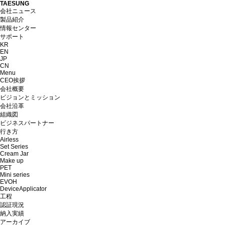
TAESUNG
会社ニュース
製品紹介
情報センター
サポート
KR
EN
JP
CN
Menu
CEO挨拶
会社概要
ビジョンとミッション
会社沿革
組織図
ビジネスパートナー
行き方
Airless
Set Series
Cream Jar
Make up
PET
Mini series
EVOH
DeviceApplicator
工程
認証現況
納入実績
アーカイブ