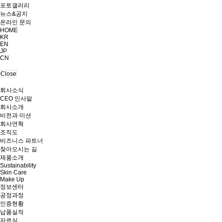
포토갤러리
뉴스&공지
온라인 문의
HOME
KR
EN
JP
CN
Close
회사소식
CEO 인사말
회사소개
비전과 미션
회사연혁
조직도
비즈니스 파트너
찾아오시는 길
제품소개
Sustainability
Skin Care
Make Up
정보센터
공정과정
인증현황
납품실적
자료실