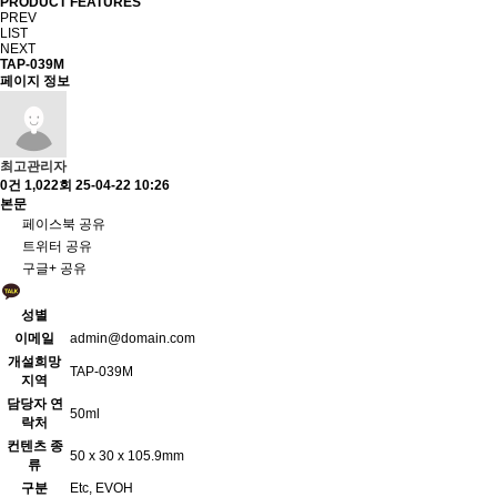
PRODUCT FEATURES
PREV
LIST
NEXT
TAP-039M
페이지 정보
최고관리자
0건
1,022회
25-04-22 10:26
본문
페이스북 공유
트위터 공유
구글+ 공유
성별
이메일
admin@domain.com
개설희망
TAP-039M
지역
담당자 연
50ml
락처
컨텐츠 종
50 x 30 x 105.9mm
류
구분
Etc, EVOH