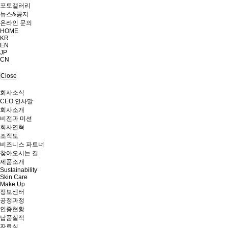
포토갤러리
뉴스&공지
온라인 문의
HOME
KR
EN
JP
CN
Close
회사소식
CEO 인사말
회사소개
비전과 미션
회사연혁
조직도
비즈니스 파트너
찾아오시는 길
제품소개
Sustainability
Skin Care
Make Up
정보센터
공정과정
인증현황
납품실적
자료실