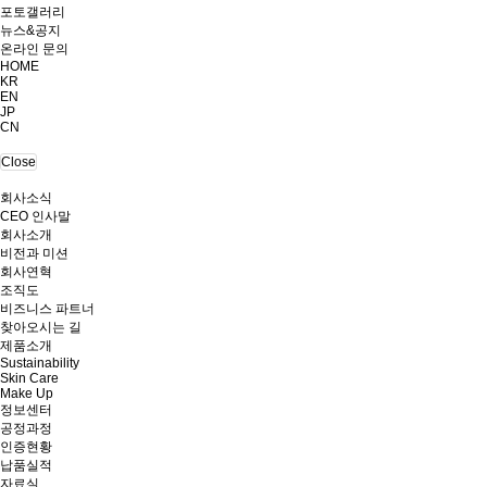
포토갤러리
뉴스&공지
온라인 문의
HOME
KR
EN
JP
CN
Close
회사소식
CEO 인사말
회사소개
비전과 미션
회사연혁
조직도
비즈니스 파트너
찾아오시는 길
제품소개
Sustainability
Skin Care
Make Up
정보센터
공정과정
인증현황
납품실적
자료실