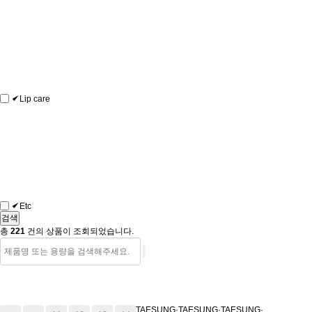
Lip care
Etc
총
221
건의 상품이 조회되었습니다.
T
A
E
S
U
N
G
·
T
A
E
S
U
N
G
·
T
A
E
S
U
N
G
·