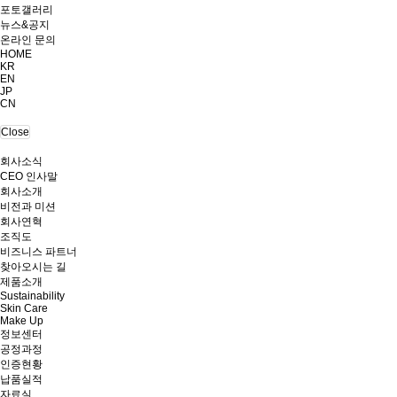
포토갤러리
뉴스&공지
온라인 문의
HOME
KR
EN
JP
CN
Close
회사소식
CEO 인사말
회사소개
비전과 미션
회사연혁
조직도
비즈니스 파트너
찾아오시는 길
제품소개
Sustainability
Skin Care
Make Up
정보센터
공정과정
인증현황
납품실적
자료실