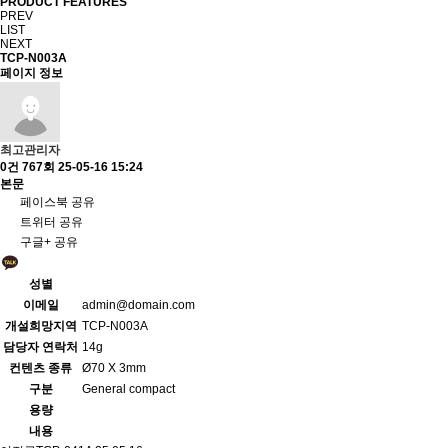
PRODUCT FEATURES
PREV
LIST
NEXT
TCP-N003A
페이지 정보
최고관리자
0건
767회
25-05-16 15:24
본문
페이스북 공유
트위터 공유
구글+ 공유
성별
이메일
admin@domain.com
개설희망지역
TCP-N003A
담당자 연락처
14g
컨텐츠 종류
Ø70 X 3mm
구분
General compact
용량
내용