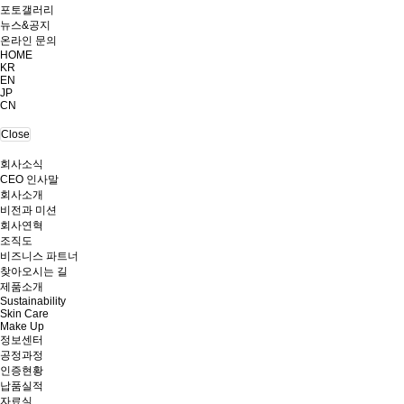
포토갤러리
뉴스&공지
온라인 문의
HOME
KR
EN
JP
CN
Close
회사소식
CEO 인사말
회사소개
비전과 미션
회사연혁
조직도
비즈니스 파트너
찾아오시는 길
제품소개
Sustainability
Skin Care
Make Up
정보센터
공정과정
인증현황
납품실적
자료실