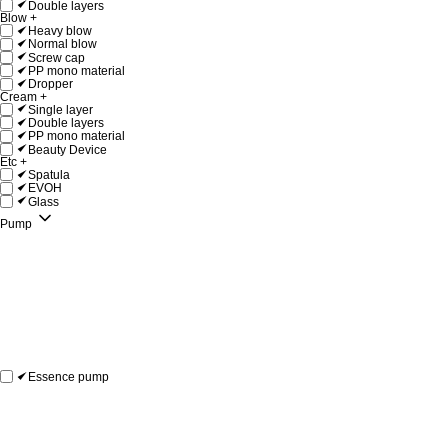
Double layers
Blow
+
Heavy blow
Normal blow
Screw cap
PP mono material
Dropper
Cream
+
Single layer
Double layers
PP mono material
Beauty Device
Etc
+
Spatula
EVOH
Glass
Pump
Essence pump