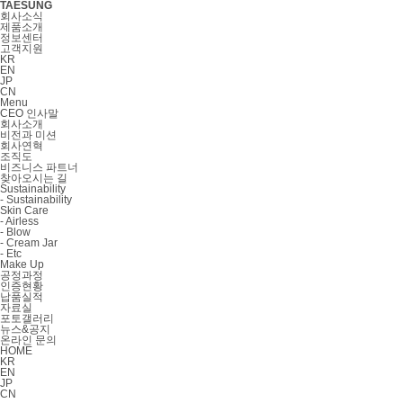
TAESUNG
회사소식
제품소개
정보센터
고객지원
KR
EN
JP
CN
Menu
CEO 인사말
회사소개
비전과 미션
회사연혁
조직도
비즈니스 파트너
찾아오시는 길
Sustainability
- Sustainability
Skin Care
- Airless
- Blow
- Cream Jar
- Etc
Make Up
공정과정
인증현황
납품실적
자료실
포토갤러리
뉴스&공지
온라인 문의
HOME
KR
EN
JP
CN