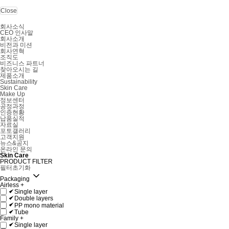
Close
회사소식
CEO 인사말
회사소개
비전과 미션
회사연혁
조직도
비즈니스 파트너
찾아오시는 길
제품소개
Sustainability
Skin Care
Make Up
정보센터
공정과정
인증현황
납품실적
자료실
포토갤러리
고객지원
뉴스&공지
온라인 문의
Skin Care
PRODUCT FILTER
필터초기화
Packaging
Airless
+
Single layer
Double layers
PP mono material
Tube
Family
+
Single layer