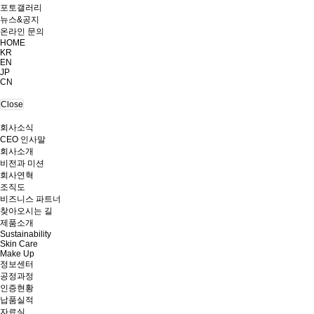
포토갤러리
뉴스&공지
온라인 문의
HOME
KR
EN
JP
CN
Close
회사소식
CEO 인사말
회사소개
비전과 미션
회사연혁
조직도
비즈니스 파트너
찾아오시는 길
제품소개
Sustainability
Skin Care
Make Up
정보센터
공정과정
인증현황
납품실적
자료실