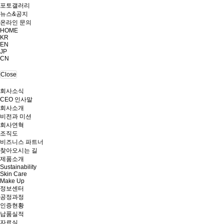
포토갤러리
뉴스&공지
온라인 문의
HOME
KR
EN
JP
CN
Close
회사소식
CEO 인사말
회사소개
비전과 미션
회사연혁
조직도
비즈니스 파트너
찾아오시는 길
제품소개
Sustainability
Skin Care
Make Up
정보센터
공정과정
인증현황
납품실적
자료실