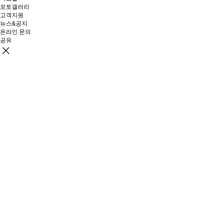
포토갤러리
고객지원
뉴스&공지
온라인 문의
공유
링크 복사
카카오톡
페이스북
X