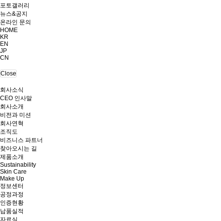
포토갤러리
뉴스&공지
온라인 문의
HOME
KR
EN
JP
CN
Close
회사소식
CEO 인사말
회사소개
비전과 미션
회사연혁
조직도
비즈니스 파트너
찾아오시는 길
제품소개
Sustainability
Skin Care
Make Up
정보센터
공정과정
인증현황
납품실적
자료실