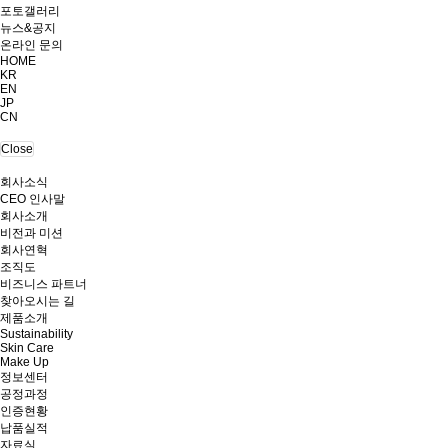
포토갤러리
뉴스&공지
온라인 문의
HOME
KR
EN
JP
CN
Close
회사소식
CEO 인사말
회사소개
비전과 미션
회사연혁
조직도
비즈니스 파트너
찾아오시는 길
제품소개
Sustainability
Skin Care
Make Up
정보센터
공정과정
인증현황
납품실적
자료실