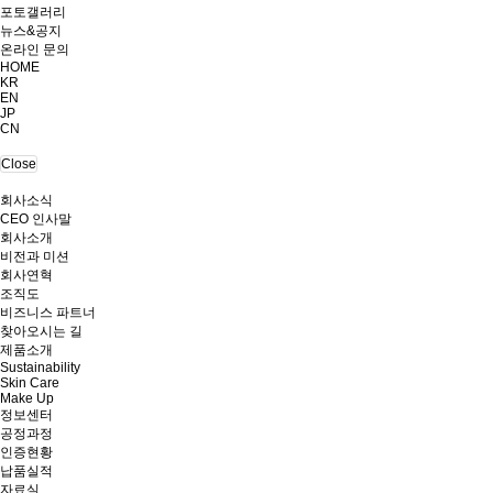
포토갤러리
뉴스&공지
온라인 문의
HOME
KR
EN
JP
CN
Close
회사소식
CEO 인사말
회사소개
비전과 미션
회사연혁
조직도
비즈니스 파트너
찾아오시는 길
제품소개
Sustainability
Skin Care
Make Up
정보센터
공정과정
인증현황
납품실적
자료실