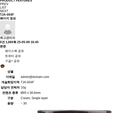
PRODUCT FEATURES
PREV
LIST
NEXT
TJA-004F
페이지 정보
최고관리자
0건
1,060회
25-05-09 16:45
본문
페이스북 공유
트위터 공유
구글+ 공유
성별
이메일
admin@domain.com
개설희망지역
TJA-004F
담당자 연락처
10g
컨텐츠 종류
Ø45 x 38.6mm
구분
Cream, Single layer
용량
~ 30