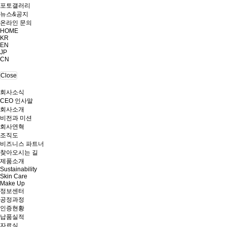
포토갤러리
뉴스&공지
온라인 문의
HOME
KR
EN
JP
CN
Close
회사소식
CEO 인사말
회사소개
비전과 미션
회사연혁
조직도
비즈니스 파트너
찾아오시는 길
제품소개
Sustainability
Skin Care
Make Up
정보센터
공정과정
인증현황
납품실적
자료실