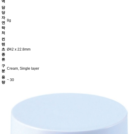
역
담
당
자
8g
연
락
처
컨
텐
츠
Ø42 x 22.8mm
종
류
구
Cream, Single layer
분
용
~ 30
량