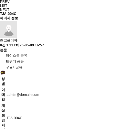
PREV
LIST
NEXT
TJA-004C
페이지 정보
최고관리자
0건
1,113회
25-05-09 16:57
본문
페이스북 공유
트위터 공유
구글+ 공유
성
별
이
메
admin@domain.com
일
개
설
희
TJA-004C
망
지