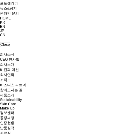
포토갤러리
뉴스&공지
온라인 문의
HOME
KR
EN
JP
CN
Close
회사소식
CEO 인사말
회사소개
비전과 미션
회사연혁
조직도
비즈니스 파트너
찾아오시는 길
제품소개
Sustainability
Skin Care
Make Up
정보센터
공정과정
인증현황
납품실적
자료실