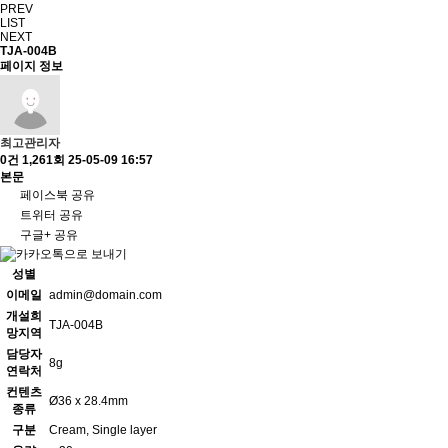
PREV
LIST
NEXT
TJA-004B
페이지 정보
최고관리자
0건
1,261회
25-05-09 16:57
본문
페이스북 공유
트위터 공유
구글+ 공유
성별
이메일
admin@domain.com
개설희
TJA-004B
망지역
담당자
8g
연락처
컨텐츠
Ø36 x 28.4mm
종류
구분
Cream, Single layer