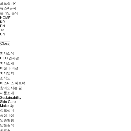
포토갤러리
뉴스&공지
온라인 문의
HOME
KR
EN
JP
CN
Close
회사소식
CEO 인사말
회사소개
비전과 미션
회사연혁
조직도
비즈니스 파트너
찾아오시는 길
제품소개
Sustainability
Skin Care
Make Up
정보센터
공정과정
인증현황
납품실적
자료실