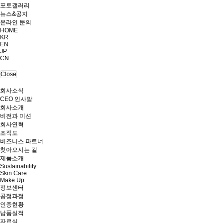
포토갤러리
뉴스&공지
온라인 문의
HOME
KR
EN
JP
CN
Close
회사소식
CEO 인사말
회사소개
비전과 미션
회사연혁
조직도
비즈니스 파트너
찾아오시는 길
제품소개
Sustainability
Skin Care
Make Up
정보센터
공정과정
인증현황
납품실적
자료실