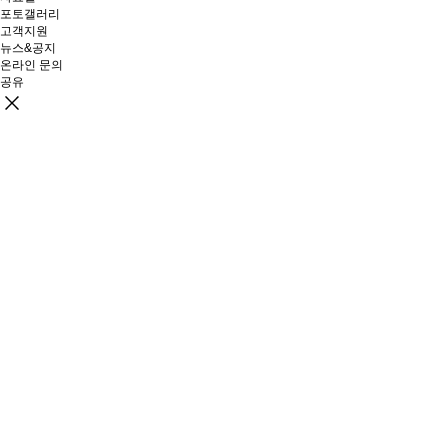
포토갤러리
고객지원
뉴스&공지
온라인 문의
공유
링크 복사
카카오톡
페이스북
X