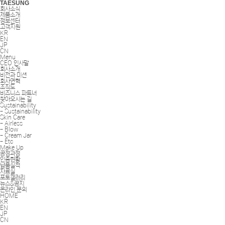
TAESUNG
회사소식
제품소개
정보센터
고객지원
KR
EN
JP
CN
Menu
CEO 인사말
회사소개
비전과 미션
회사연혁
조직도
비즈니스 파트너
찾아오시는 길
Sustainability
- Sustainability
Skin Care
- Airless
- Blow
- Cream Jar
- Etc
Make Up
공정과정
인증현황
납품실적
자료실
포토갤러리
뉴스&공지
온라인 문의
HOME
KR
EN
JP
CN