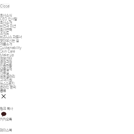
Close
회사소식
CEO 인사말
회사소개
비전과 미션
회사연혁
조직도
비즈니스 파트너
찾아오시는 길
제품소개
Sustainability
Skin Care
Make Up
정보센터
공정과정
인증현황
납품실적
자료실
포토갤러리
고객지원
뉴스&공지
온라인 문의
공유
링크 복사
카카오톡
페이스북