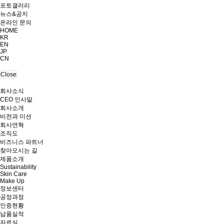
포토갤러리
뉴스&공지
온라인 문의
HOME
KR
EN
JP
CN
Close
회사소식
CEO 인사말
회사소개
비전과 미션
회사연혁
조직도
비즈니스 파트너
찾아오시는 길
제품소개
Sustainability
Skin Care
Make Up
정보센터
공정과정
인증현황
납품실적
자료실