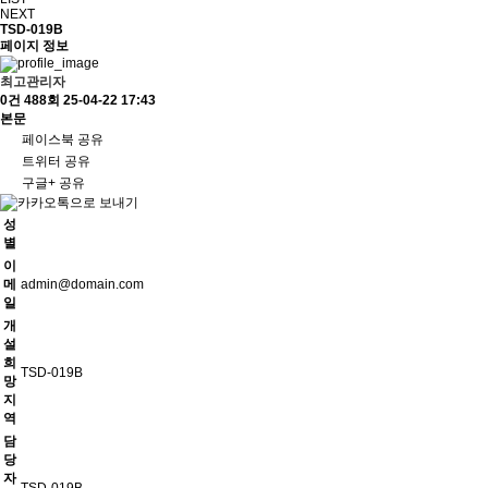
NEXT
TSD-019B
페이지 정보
최고관리자
0건
488회
25-04-22 17:43
본문
페이스북 공유
트위터 공유
구글+ 공유
성
별
이
메
admin@domain.com
일
개
설
희
TSD-019B
망
지
역
담
당
자