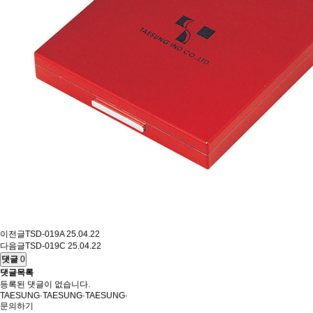
이전글
TSD-019A
25.04.22
다음글
TSD-019C
25.04.22
댓글
0
댓글목록
등록된 댓글이 없습니다.
T
A
E
S
U
N
G
·
T
A
E
S
U
N
G
·
T
A
E
S
U
N
G
·
문의하기