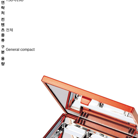
TSD-019B
연
락
처
컨
텐
츠
전체
종
류
구
General compact
분
용
량