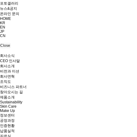
포토갤러리
뉴스&공지
온라인 문의
HOME
KR
EN
JP
CN
Close
회사소식
CEO 인사말
회사소개
비전과 미션
회사연혁
조직도
비즈니스 파트너
찾아오시는 길
제품소개
Sustainability
Skin Care
Make Up
정보센터
공정과정
인증현황
납품실적
자료실